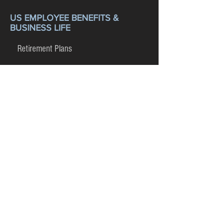
US EMPLOYEE BENEFITS &
BUSINESS LIFE
Retirement Plans
PERSONAL PROPERTY
Renters Insurance
Landlords Insurance
Excess Umbrella Liability
Long Term Care