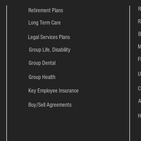
R
Retirement Plans
R
Long Term Care
B
Legal Services Plans
M
Group Life, Disability
F
Group Dental
U
Group Health
C
Key Employee Insurance
A
Buy/Sell Agreements
H