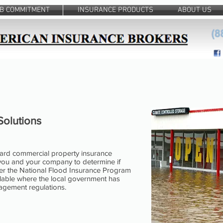
IB COMMITMENT
INSURANCE PRODUCTS
ABOUT US
Solutions
dard commercial property insurance
h you and your company to determine if
der the National Flood Insurance Program
ailable where the local government has
gement regulations.