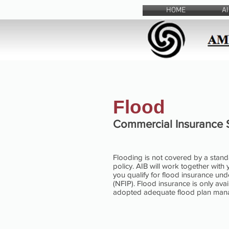
HOME
A
Flood
Commercial Insurance 
Flooding is not covered by a stan
policy. AIB will work together wit
you qualify for flood insurance un
(NFIP). Flood insurance is only av
adopted adequate flood plan mana